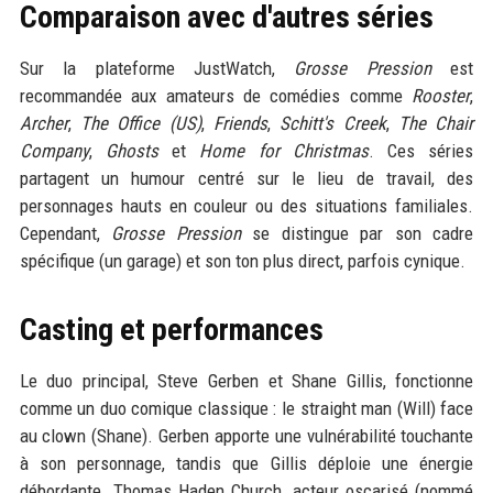
Comparaison avec d'autres séries
Sur la plateforme JustWatch,
Grosse Pression
est
recommandée aux amateurs de comédies comme
Rooster
,
Archer
,
The Office (US)
,
Friends
,
Schitt's Creek
,
The Chair
Company
,
Ghosts
et
Home for Christmas
. Ces séries
partagent un humour centré sur le lieu de travail, des
personnages hauts en couleur ou des situations familiales.
Cependant,
Grosse Pression
se distingue par son cadre
spécifique (un garage) et son ton plus direct, parfois cynique.
Casting et performances
Le duo principal, Steve Gerben et Shane Gillis, fonctionne
comme un duo comique classique : le straight man (Will) face
au clown (Shane). Gerben apporte une vulnérabilité touchante
à son personnage, tandis que Gillis déploie une énergie
débordante. Thomas Haden Church, acteur oscarisé (nommé